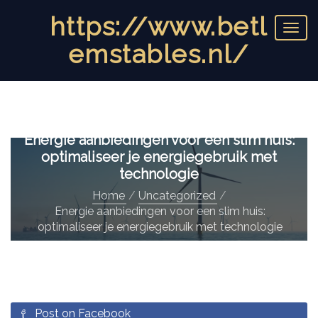
https://www.betl
T
o
emstables.nl/
g
g
l
e
n
a
Energie aanbiedingen voor een slim huis:
v
optimaliseer je energiegebruik met
i
technologie
g
a
Home
Uncategorized
t
Energie aanbiedingen voor een slim huis:
i
optimaliseer je energiegebruik met technologie
o
n
juni 30, 2023
Post on Facebook