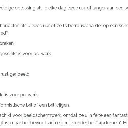
ldige oplossing als je elke dag twee uur of langer aan een s
an handelen als u twee uur of zelfs betrouwbaarder op een sch
oed?
preken:
eschikt is voor pc-werk
rustiger beeld
kt is voor pc-werk
ormistische bril of een bril krijgen.
eschikt voor beeldschermwerk, omdat ze u in feite een fantasti
las, maar het bevindt zich eigenlijk onder het “kijkdomein”. He