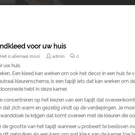
andkleed voor uw huis
Het is allemaal mooi.
admin
0
r uw huis
rdeken. Een kleed kan werken om ook het decor in een huis te
 neutraal kleurenschema, is een tapijt iets dat kan werken om
 doorsnede hebt in deze kamer.
 te concentreren op het kiezen van een tapijt dat overeenkom
en dat zich warm en gezellig vindt op de verdiepingen. Je moe
een wanddoek te krijgen dat komt overeen met de kleuren die ook
r de grootte van het tapijt wanneer u probeert te beslissen o
je dit gebruiken als een kans om wat kleur aan de kamer toe t