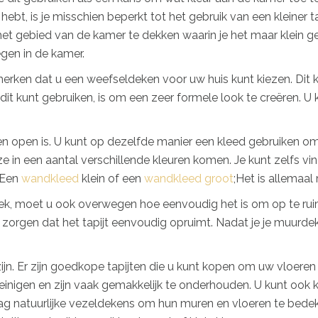
hebt, is je misschien beperkt tot het gebruik van een kleiner t
et gebied van de kamer te dekken waarin je het maar klein g
gen in de kamer.
merken dat u een weefseldeken voor uw huis kunt kiezen. Dit 
 dit kunt gebruiken, is om een zeer formele look te creëren.
t en open is. U kunt op dezelfde manier een kleed gebruiken o
 ze in een aantal verschillende kleuren komen. Je kunt zelfs v
. Een
wandkleed
klein of een
wandkleed groot
;Het is allemaal
 moet u ook overwegen hoe eenvoudig het is om op te ruimen
 zorgen dat het tapijt eenvoudig opruimt. Nadat je je muurdeke
ijn. Er zijn goedkope tapijten die u kunt kopen om uw vloeren
einigen en zijn vaak gemakkelijk te onderhouden. U kunt ook k
 natuurlijke vezeldekens om hun muren en vloeren te bedekk